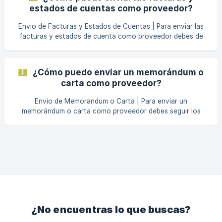
estados de cuentas como proveedor?
Envio de Facturas y Estados de Cuentas | Para enviar las
facturas y estados de cuenta como proveedor debes de
seguir los siguientes pasos: Contáctanos a través del chat
de la Página Web Indícanos tu nombre, email y país desde
donde nos escribes Indícanos el nombre de tu empresa
¿Cómo puedo enviar un memorándum o
Seleccione la compañía a la que te diriges IOCA USA SAND
carta como proveedor?
SPORT JVPC NOSART BUSINESS PLAZA SAN MARCELLI
INVERSIONES IOCA TEAM IOCA ESPAÑA Luego de que
Envio de Memorandum o Carta | Para enviar un
recibamos
memorándum o carta como proveedor debes seguir los
siguientes pasos: Contáctanos a través del chat de la
Página Web Indícanos tu nombre, email y país desde donde
nos escribes Indícanos el nombre de tu empresa Selecciona
la compañía a la que te diriges IOCA USA SAND SPORT
JVPC NOSART BUSINESS PLAZA SAN MARCELLI
INVERSIONES IOCA TEAM IOCA ESPAÑA Luego de que
recibamos esta información, estam
¿No encuentras lo que buscas?