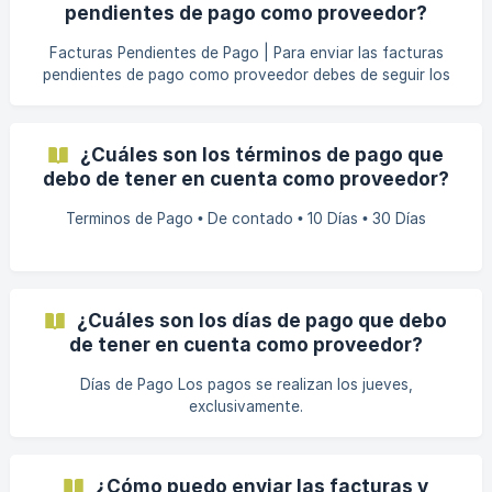
pendientes de pago como proveedor?
Suministro Honorarios Otros (por favor, especifica cuál)
Luego de que recibamos est
Facturas Pendientes de Pago | Para enviar las facturas
pendientes de pago como proveedor debes de seguir los
siguientes pasos: Contáctanos a través del chat de la
Página Web Indícanos tu nombre, email y país desde donde
nos escribes Indícanos el nombre de tu empresa Seleccione
¿Cuáles son los términos de pago que
la compañía a la que te diriges: IOCA USA SAND SPORT
debo de tener en cuenta como proveedor?
JVPC NOSART BUSINESS PLAZA SAN MARCELLI
INVERSIONES IOCA TEAM IOCA ESPAÑA 5.- Luego de que
Terminos de Pago • De contado • 10 Días • 30 Días
recibamos esta inform
¿Cuáles son los días de pago que debo
de tener en cuenta como proveedor?
Días de Pago Los pagos se realizan los jueves,
exclusivamente.
¿Cómo puedo enviar las facturas y